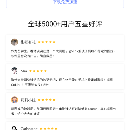
下载免费加速
全球5000+用户五星好评
彬彬有礼
作为留学生，看动漫实在是一个大问题 ，golink解决了网络不稳定的困扰，
软件里也没有广告，简直救星！
Mia
海外党被网络延迟搞的欲哭无泪，现在终于能在手机上看番听歌啦！感谢
GoLink！不限速太良心啦~
莉莉小姐
玩游戏的神器啊，美国西雅图玩三角洲延迟可以降低到130ms，真心感谢作
者，给个大大的好评
Carlywang