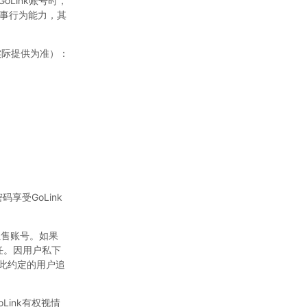
Link账号时，
事行为能力，其
实际提供为准）：
享受GoLink
租售账号。如果
责任。因用户私下
反此约定的用户追
Link有权视情