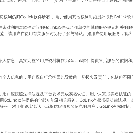
机)上安装、使用、显示、运行（针对同一账号，不支持多台计算机之间同
权利仍归GoLink软件所有， 用户使用其他权利时须另外取得GoLink
并未对利用本软件访问的GoLink软件或合作单位的其他服务规定相关的
范，请用户在使用有关服务时另行了解与确认。如用户使用该服务，视为
个人信息，真实完整的用户资料将作为GoLink软件提供售后服务的依据
的个人信息的，用户应自行承担因此导致的一切损失及责任，包括但不限
，用户应按照法律法规及平台要求完成实名认证。用户未完成实名认证的
GoLink软件提供的全部功能及相关服务。GoLink有权根据法律法规
核验；对于拒绝实名认证或提供虚假实名信息的用户，GoLink有权限制