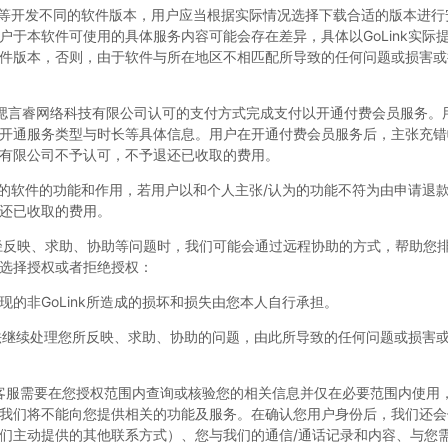
、系统等开发不同的软件版本，用户应当根据实际情况选择下载合适的版本进
户于本软件可使用的具体服务内容可能会存在差异，具体以GoLink实际
件版本，否则，由于软件与所在地区不相匹配所导致的任何问题或损害或
偲言睿网络科技有限公司认可的支付方式完成支付以开通付费会员服务。
开通服务类型与时长等具体信息。用户在开通付费会员服务后，主张充错
有限公司不予认可，不予退还已收取的费用。
开发的软件的功能和作用，若用户以和个人主张/认为的功能不符为由申请退
还已收取的费用。
径反映、求助、协助等问题时，我们可能会通过远程协助的方式，帮助您
选择授权或者拒绝授权：
的非GoLink所造成的损坏和损失由您本人自行承担。
能无法继续处理您所反映、求助、协助的问题，由此所导致的任何问题或损害
人工客服需要在您授权范围内查询或核验您的相关信息并仅在必要范围内使用
我们将不能向您提供相关的功能及服务。在确认您用户身份后，我们还会
们主动提供的其他联系方式）、您与我们的通信/通话记录和内容、与您