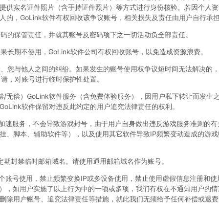
提供实名证件照片（含手持证件照片）等方式进行身份核验。若因个人资
人的，GoLink软件有权回收该争议账号，相关损失及责任由用户自行承
号与密码的保管责任，并就其账号及密码项下之一切活动负全部责任。
后如果长期不使用，GoLink软件公司有权回收账号，以免造成资源浪费。
部纠纷、您与他人之间的纠纷。如果发生的账号使用权争议短时间无法解决的
的申请，对账号进行临时保护性处置。
/无偿）GoLink软件服务（含免费体验服务），因用户私下转让而发生
oLink软件保留对违反此约定的用户追究法律责任的权利。
的游戏加速服务，不会导致游戏封号，由于用户自身做出违反游戏服务准则的
挂、脚本、辅助软件等），以及使用其它软件导致IP频繁变动造成的游戏
定期封禁临时邮箱域名。请使用通用邮箱域名作为账号。
买多个账号使用，禁止频繁变换IP或多设备使用，禁止使用虚假信息注册和
等），如用户实施了以上行为中的一项或多项，我们有权在不通知用户的情
删除用户账号、追究法律责任等措施，就此我们无须给予任何补偿或退费