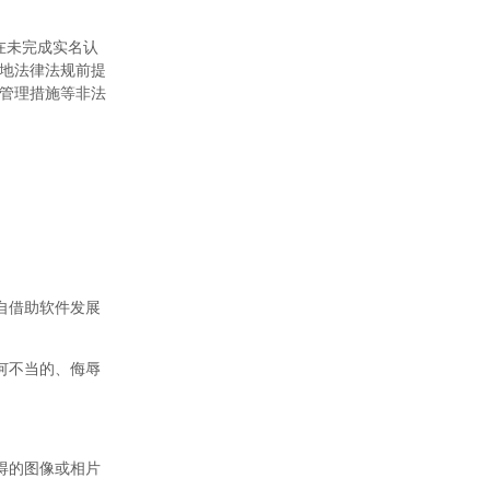
在未完成实名认
地法律法规前提
管理措施等非法
自借助软件发展
何不当的、侮辱
得的图像或相片