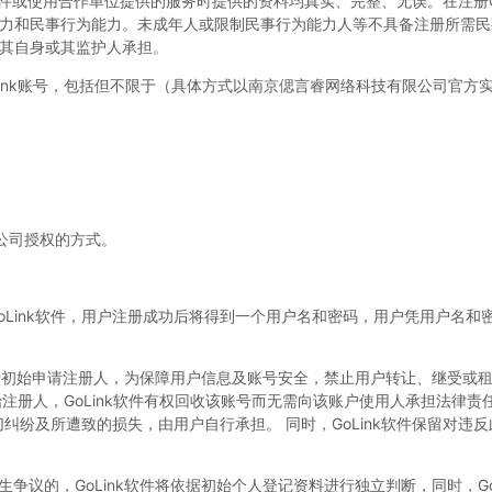
k软件或使用合作单位提供的服务时提供的资料均真实、完整、无误。在注册Go
力和民事行为能力。未成年人或限制民事行为能力人等不具备注册所需民
其自身或其监护人承担。
Link账号，包括但不限于（具体方式以南京偲言睿网络科技有限公司官方
公司授权的方式。
归GoLink软件，用户注册成功后将得到一个用户名和密码，用户凭用户名和密码
仅属于初始申请注册人，为保障用户信息及账号安全，禁止用户转让、继受或
初始注册人，GoLink软件有权回收该账号而无需向该账户使用人承担法律
纠纷及所遭致的损失，由用户自行承担。 同时，GoLink软件保留对违
争议的，GoLink软件将依据初始个人登记资料进行独立判断，同时，Go