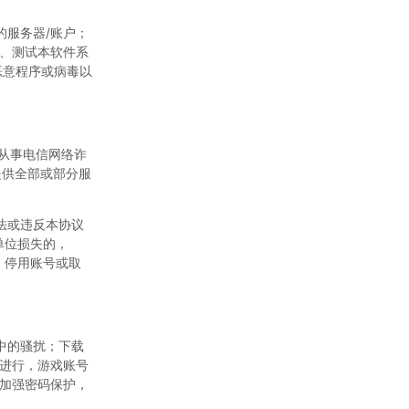
的服务器/账户；
、测试本软件系
恶意程序或病毒以
于从事电信网络诈
提供全部或部分服
法或违反本协议
单位损失的，
下，停用账号或取
中的骚扰；下载
进行，游戏账号
加强密码保护，