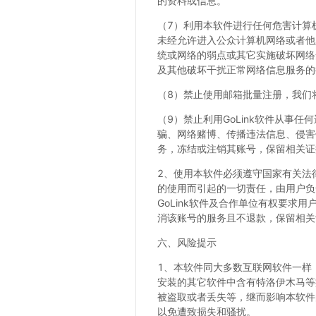
的资料或信息。
（7）利用本软件进行任何危害计算
未经允许进入公众计算机网络或者他
统或网络的弱点或其它实施破坏网络
及其他破坏干扰正常网络信息服务的行
（8）禁止使用邮箱批量注册，我们
（9）禁止利用GoLink软件从
骗、网络赌博、传播违法信息、侵害
务，冻结或注销其账号，保留相关证
2、使用本软件必须遵守国家有关法
的使用而引起的一切责任，由用户负全
GoLink软件及合作单位有权要求
消该账号的服务且不退款，保留相关
六、风险提示
1、本软件同大多数互联网软件一样
安装的其它软件中含有特洛伊木马等
被盗取或者丢失等，继而影响本软件
以免遭致损失和骚扰。