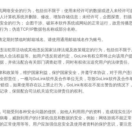
机网络安全的行为，包括但不限于：使用未经许可的数据或进入未经许可
人计算机系统并删除、修改、增加存储信息；未经许可，企图探查、扫描
安全的行为； 企图干涉、破坏本软件系统或网站的正常运行，故意传播
为；伪造TCP/IP数据包名称或部分名称。
将定期封禁临时邮箱域名。请使用通用邮箱域名作为账号。
事任何违法犯罪活动或其他违反国家法律法规及政策规定的行为，包括但不限
他人合法权益等。如用户违反前述约定，GoLink有权立即终止向该用户
据，并依法配合有关部门调查处理，同时有权依法追究用户的法律责任。
律和政策等，维护国家利益，保护国家安全，并遵守本协议，对于用户违
部责任，一概与GoLink软件及合作单位无关，导致GoLink软件及合作
用户赔偿，如果使用存在以上禁止行为，GoLink有权在不发出警告的情况
记录，保留配合司法机关追究法律责任的权利。
，可能受到各种安全问题的侵扰，如他人利用用户的资料，造成现实生活
病毒，威胁到用户的计算机信息和数据的安全，例如：网络游戏不能正常
的正常使用等等。用户应加强信息安全及使用者资料的保护意识，要注意