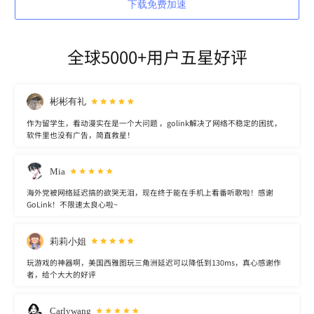
下载免费加速
全球5000+用户五星好评
彬彬有礼
作为留学生，看动漫实在是一个大问题 ，golink解决了网络不稳定的困扰，
软件里也没有广告，简直救星！
Mia
海外党被网络延迟搞的欲哭无泪，现在终于能在手机上看番听歌啦！感谢
GoLink！不限速太良心啦~
莉莉小姐
玩游戏的神器啊，美国西雅图玩三角洲延迟可以降低到130ms，真心感谢作
者，给个大大的好评
Carlywang