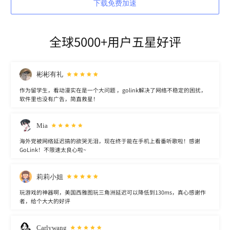
下载免费加速
全球5000+用户五星好评
彬彬有礼
作为留学生，看动漫实在是一个大问题 ，golink解决了网络不稳定的困扰，
软件里也没有广告，简直救星！
Mia
海外党被网络延迟搞的欲哭无泪，现在终于能在手机上看番听歌啦！感谢
GoLink！不限速太良心啦~
莉莉小姐
玩游戏的神器啊，美国西雅图玩三角洲延迟可以降低到130ms，真心感谢作
者，给个大大的好评
Carlywang