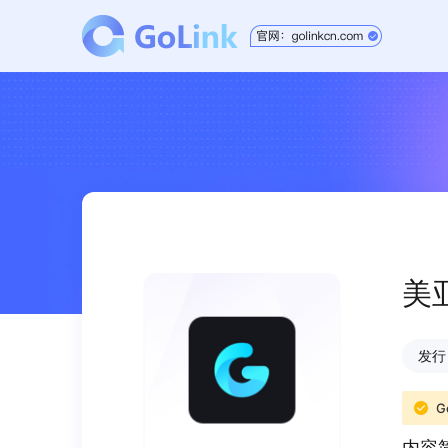
美
发行日
G
内容